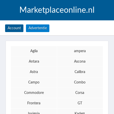
Marketplaceonline.nl
Account
Advertentie
Agila
ampera
Antara
Ascona
Astra
Calibra
Campo
Combo
Commodore
Corsa
Frontera
GT
Insignia
Kadett