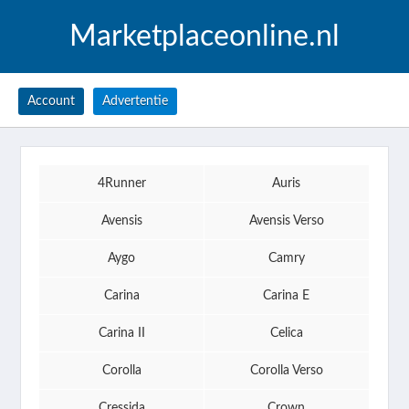
Marketplaceonline.nl
Account
Advertentie
4Runner
Auris
Avensis
Avensis Verso
Aygo
Camry
Carina
Carina E
Carina II
Celica
Corolla
Corolla Verso
Cressida
Crown