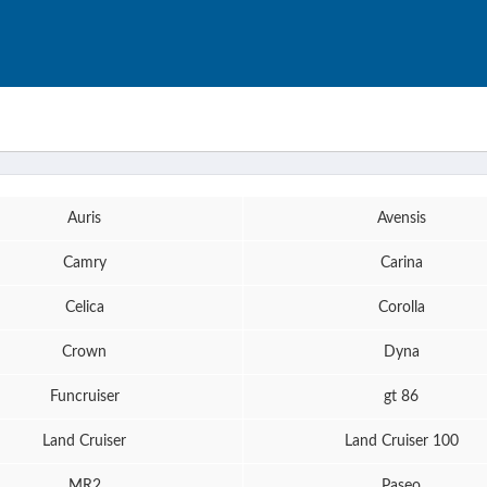
Auris
Avensis
Camry
Carina
Celica
Corolla
Crown
Dyna
Funcruiser
gt 86
Land Cruiser
Land Cruiser 100
MR2
Paseo