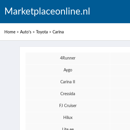
Marketplaceonline.nl
Home
>
Auto's
>
Toyota
>
Carina
4Runner
Aygo
Carina II
Cressida
FJ Cruiser
Hilux
Lite ee