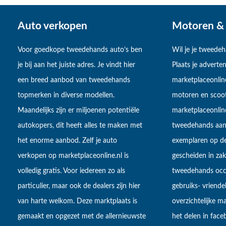
Auto verkopen
Motoren & 
Voor goedkope tweedehands auto’s ben
Wil je je tweede
je bij aan het juiste adres. Je vindt hier
Plaats je adverten
een breed aanbod van tweedehands
marketplaceonlin
topmerken in diverse modellen.
motoren en scoot
Maandelijks zijn er miljoenen potentiële
marketplaceonli
autokopers, dit heeft alles te maken met
tweedehands aan
het enorme aanbod. Zelf je auto
exemplaren op de
verkopen op marketplaceonline.nl is
gescheiden in zake
volledig gratis. Voor iedereen zo als
tweedehands occa
particulier, maar ook de dealers zijn hier
gebruiks- vriendel
van harte welkom. Deze marktplaats is
overzichtelijke m
gemaakt en opgezet met de allernieuwste
het delen in fac