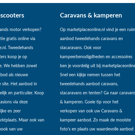
scooters
Caravans & kamperen
hands motor verkopen?
Op marketplaceonline.nl vind je een rui
tie gratis online via
aanbod tweedehands caravans en
e.nl. Tweedehands
stacaravans. Ook voor
ers koop je op
kampeerbenodigdheden en accessoires
ne. We hebben zowel
ben je voordelig uit bij marketplaceonline
bod als nieuwe
Snel een kijkje nemen tussen het
 site. Het aanbod in
tweedehands aanbod caravans,
lijk en particulier. Koop
stacaravans en tenten? Ga naar caravan
sions via deze
& kamperen. Goeie tip voor het
ijke en zeer
verkopen van ook uw Caravans &
arktplaats. Maar ook van
kampeer aanbod. Zo maak de mooiste
ebook van uw
foto's en plaats uw waardevolle aanbod