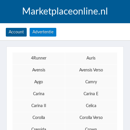
Marketplaceonline.nl
Account
Advertentie
4Runner
Auris
Avensis
Avensis Verso
Aygo
Camry
Carina
Carina E
Carina II
Celica
Corolla
Corolla Verso
Cressida
Crown