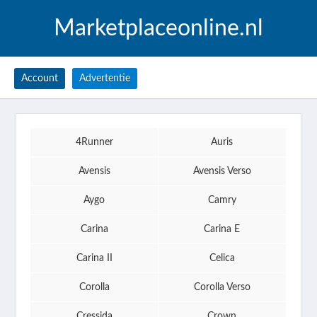
Marketplaceonline.nl
Account
Advertentie
4Runner
Auris
Avensis
Avensis Verso
Aygo
Camry
Carina
Carina E
Carina II
Celica
Corolla
Corolla Verso
Cressida
Crown