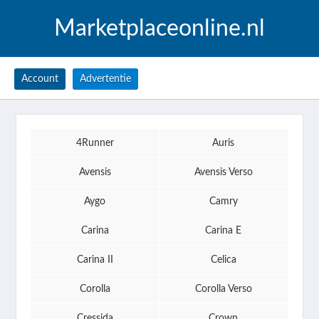
Marketplaceonline.nl
Account
Advertentie
4Runner
Auris
Avensis
Avensis Verso
Aygo
Camry
Carina
Carina E
Carina II
Celica
Corolla
Corolla Verso
Cressida
Crown