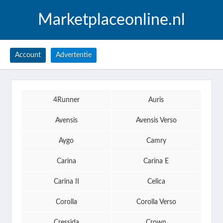
Marketplaceonline.nl
Account
Advertentie
4Runner
Auris
Avensis
Avensis Verso
Aygo
Camry
Carina
Carina E
Carina II
Celica
Corolla
Corolla Verso
Cressida
Crown