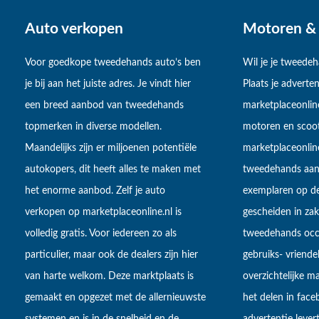
Auto verkopen
Motoren & 
Voor goedkope tweedehands auto’s ben
Wil je je tweede
je bij aan het juiste adres. Je vindt hier
Plaats je adverten
een breed aanbod van tweedehands
marketplaceonlin
topmerken in diverse modellen.
motoren en scoot
Maandelijks zijn er miljoenen potentiële
marketplaceonli
autokopers, dit heeft alles te maken met
tweedehands aan
het enorme aanbod. Zelf je auto
exemplaren op de
verkopen op marketplaceonline.nl is
gescheiden in zake
volledig gratis. Voor iedereen zo als
tweedehands occa
particulier, maar ook de dealers zijn hier
gebruiks- vriendel
van harte welkom. Deze marktplaats is
overzichtelijke m
gemaakt en opgezet met de allernieuwste
het delen in fac