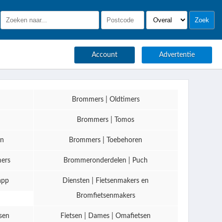
Account
Advertentie
Brommers | Oldtimers
Brommers | Tomos
en
Brommers | Toebehoren
mers
Brommeronderdelen | Puch
app
Diensten | Fietsenmakers en
Bromfietsenmakers
sen
Fietsen | Dames | Omafietsen