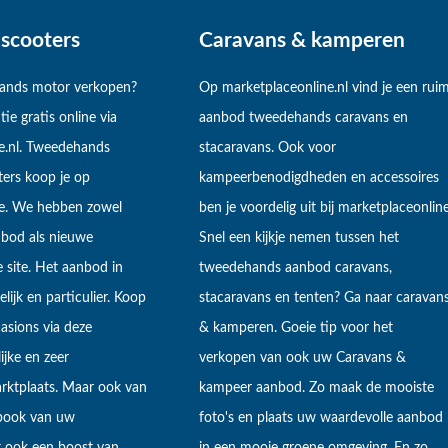
scooters
Caravans & kamperen
hands motor verkopen?
Op marketplaceonline.nl vind je een rui
tie gratis online via
aanbod tweedehands caravans en
e.nl. Tweedehands
stacaravans. Ook voor
ers koop je op
kampeerbenodigdheden en accessoires
ne. We hebben zowel
ben je voordelig uit bij marketplaceonline
bod als nieuwe
Snel een kijkje nemen tussen het
 site. Het aanbod in
tweedehands aanbod caravans,
lijk en particulier. Koop
stacaravans en tenten? Ga naar caravan
sions via deze
& kamperen. Goeie tip voor het
ijke en zeer
verkopen van ook uw Caravans &
arktplaats. Maar ook van
kampeer aanbod. Zo maak de mooiste
ebook van uw
foto's en plaats uw waardevolle aanbod