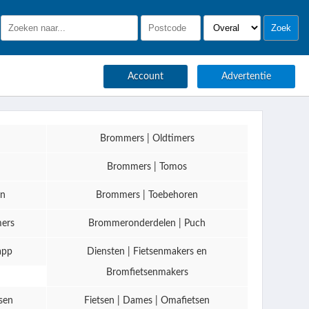
Account
Advertentie
Brommers | Oldtimers
Brommers | Tomos
en
Brommers | Toebehoren
mers
Brommeronderdelen | Puch
app
Diensten | Fietsenmakers en
Bromfietsenmakers
sen
Fietsen | Dames | Omafietsen