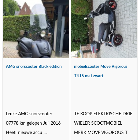
AMG snorscooter Black edition
mobielscooter Move Vigorous
T415 mat zwart
Leuke AMG snorscooter
TE KOOP ELEKTRISCHE DRIE
07778 km gelopen Juli 2016
WIELER SCOOTMOBIEL
Heeft nieuwe accu ,...
MERK MOVE VIGOROUS T