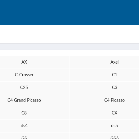
AX
Axel
C-Crosser
C1
C25
C3
C4 Grand Picasso
C4 Picasso
C8
CX
ds4
ds5
GS
GSA