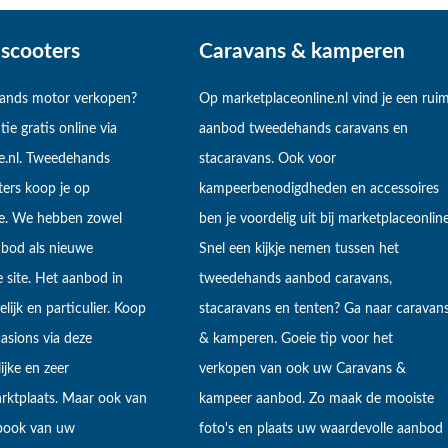
scooters
Caravans & kamperen
hands motor verkopen?
Op marketplaceonline.nl vind je een rui
tie gratis online via
aanbod tweedehands caravans en
e.nl. Tweedehands
stacaravans. Ook voor
ers koop je op
kampeerbenodigdheden en accessoires
ne. We hebben zowel
ben je voordelig uit bij marketplaceonline
bod als nieuwe
Snel een kijkje nemen tussen het
 site. Het aanbod in
tweedehands aanbod caravans,
lijk en particulier. Koop
stacaravans en tenten? Ga naar caravan
sions via deze
& kamperen. Goeie tip voor het
ijke en zeer
verkopen van ook uw Caravans &
arktplaats. Maar ook van
kampeer aanbod. Zo maak de mooiste
ebook van uw
foto's en plaats uw waardevolle aanbod