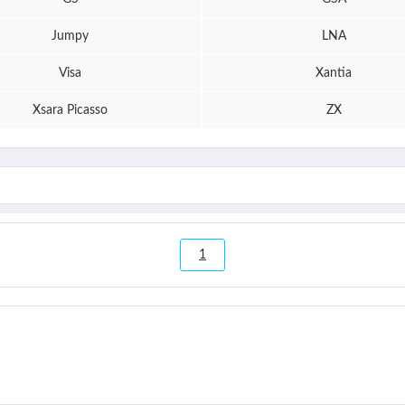
Jumpy
LNA
Visa
Xantia
Xsara Picasso
ZX
1