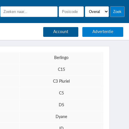
Account
Advertentie
Berlingo
C15
C3 Pluriel
C5
DS
Dyane
ID