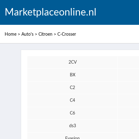
Marketplaceonline.nl
Home
>
Auto's
>
Citroen
>
C-Crosser
2CV
BX
C2
C4
C6
ds3
Evasion