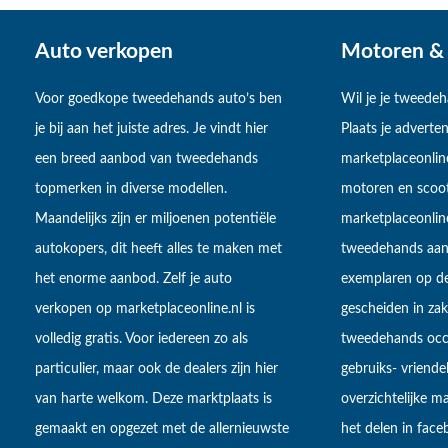
Auto verkopen
Motoren & 
Voor goedkope tweedehands auto’s ben
Wil je je tweede
je bij aan het juiste adres. Je vindt hier
Plaats je adverten
een breed aanbod van tweedehands
marketplaceonlin
topmerken in diverse modellen.
motoren en scoot
Maandelijks zijn er miljoenen potentiële
marketplaceonli
autokopers, dit heeft alles te maken met
tweedehands aan
het enorme aanbod. Zelf je auto
exemplaren op de
verkopen op marketplaceonline.nl is
gescheiden in zake
volledig gratis. Voor iedereen zo als
tweedehands occa
particulier, maar ook de dealers zijn hier
gebruiks- vriendel
van harte welkom. Deze marktplaats is
overzichtelijke m
gemaakt en opgezet met de allernieuwste
het delen in fac