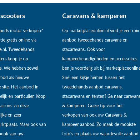
scooters
Caravans & kamperen
hands motor verkopen?
Op marketplaceonline.nl vind je een rui
tie gratis online via
aanbod tweedehands caravans en
e.nl. Tweedehands
stacaravans. Ook voor
ers koop je op
kampeerbenodigdheden en accessoires
ne. We hebben zowel
ben je voordelig uit bij marketplaceonline
bod als nieuwe
Snel een kijkje nemen tussen het
 site. Het aanbod in
tweedehands aanbod caravans,
lijk en particulier. Koop
stacaravans en tenten? Ga naar caravan
sions via deze
& kamperen. Goeie tip voor het
ijke en zeer
verkopen van ook uw Caravans &
arktplaats. Maar ook van
kampeer aanbod. Zo maak de mooiste
ebook van uw
foto's en plaats uw waardevolle aanbod