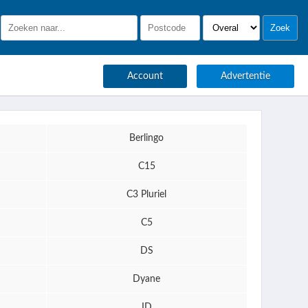
Account
Advertentie
Berlingo
C15
C3 Pluriel
C5
DS
Dyane
ID