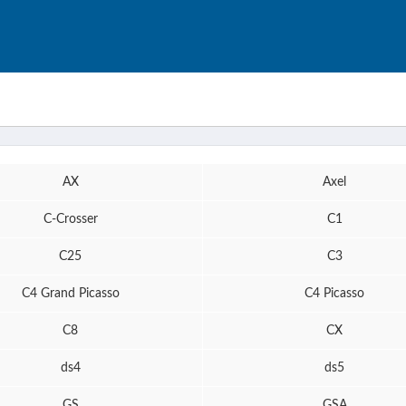
AX
Axel
C-Crosser
C1
C25
C3
C4 Grand Picasso
C4 Picasso
C8
CX
ds4
ds5
GS
GSA