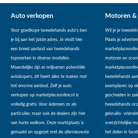
Auto verkopen
Motoren & 
Voor goedkope tweedehands auto’s ben
Wil je je tweede
je bij aan het juiste adres. Je vindt hier
Plaats je adverten
een breed aanbod van tweedehands
marketplaceonlin
topmerken in diverse modellen.
motoren en scoot
Maandelijks zijn er miljoenen potentiële
marketplaceonli
autokopers, dit heeft alles te maken met
tweedehands aan
het enorme aanbod. Zelf je auto
exemplaren op de
verkopen op marketplaceonline.nl is
gescheiden in zake
volledig gratis. Voor iedereen zo als
tweedehands occa
particulier, maar ook de dealers zijn hier
gebruiks- vriendel
van harte welkom. Deze marktplaats is
overzichtelijke m
gemaakt en opgezet met de allernieuwste
het delen in fac