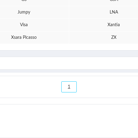
Jumpy
LNA
Visa
Xantia
Xsara Picasso
ZX
1