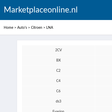
Marketplaceonline.nl
Home
>
Auto's
>
Citroen
>
LNA
2CV
BX
C2
C4
C6
ds3
Evasion