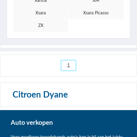
Xantia
XM
Xsara
Xsara Picasso
ZX
1
Citroen Dyane
Auto verkopen