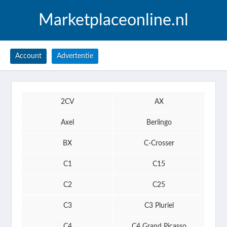
Marketplaceonline.nl
Account
Advertentie
2CV
AX
Axel
Berlingo
BX
C-Crosser
C1
C15
C2
C25
C3
C3 Pluriel
C4
C4 Grand Picasso