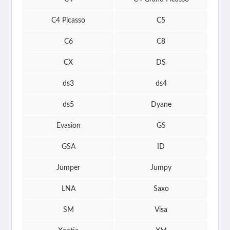
C4 Picasso
C5
C6
C8
CX
DS
ds3
ds4
ds5
Dyane
Evasion
GS
GSA
ID
Jumper
Jumpy
LNA
Saxo
SM
Visa