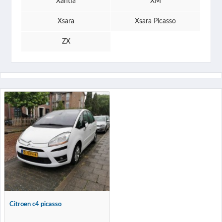
Xantia
XM
Xsara
Xsara Picasso
ZX
Citroen c4 picasso