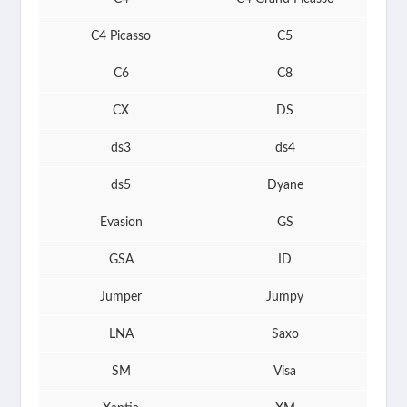
C4 Picasso
C5
C6
C8
CX
DS
ds3
ds4
ds5
Dyane
Evasion
GS
GSA
ID
Jumper
Jumpy
LNA
Saxo
SM
Visa