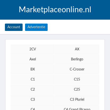
Marketplaceonline.nl
Account
Advertentie
2CV
AX
Axel
Berlingo
BX
C-Crosser
C1
C15
C2
C25
C3
C3 Pluriel
C4
C4 Grand Picasso