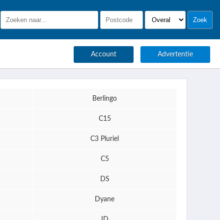
Account
Advertentie
Berlingo
C15
C3 Pluriel
C5
DS
Dyane
ID