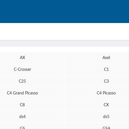
AX
Axel
C-Crosser
C1
C25
C3
C4 Grand Picasso
C4 Picasso
C8
CX
ds4
ds5
GS
GSA