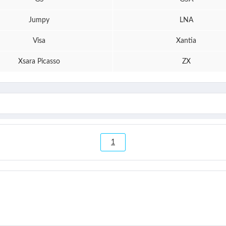
Jumpy
LNA
Visa
Xantia
Xsara Picasso
ZX
1