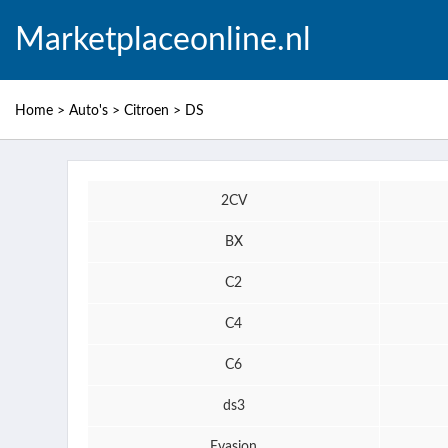
Marketplaceonline.nl
Home
>
Auto's
>
Citroen
>
DS
2CV
BX
C2
C4
C6
ds3
Evasion