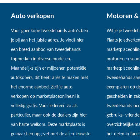
Auto verkopen
Motoren & 
Voor goedkope tweedehands auto’s ben
Wil je je tweede
je bij aan het juiste adres. Je vindt hier
Plaats je adverten
een breed aanbod van tweedehands
marketplaceonlin
topmerken in diverse modellen.
motoren en scoot
Maandelijks zijn er miljoenen potentiële
marketplaceonli
autokopers, dit heeft alles te maken met
tweedehands aan
het enorme aanbod. Zelf je auto
exemplaren op de
verkopen op marketplaceonline.nl is
gescheiden in zake
volledig gratis. Voor iedereen zo als
tweedehands occa
particulier, maar ook de dealers zijn hier
gebruiks- vriendel
van harte welkom. Deze marktplaats is
overzichtelijke m
gemaakt en opgezet met de allernieuwste
het delen in fac