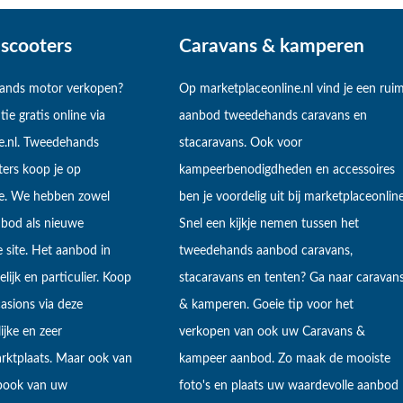
scooters
Caravans & kamperen
hands motor verkopen?
Op marketplaceonline.nl vind je een rui
tie gratis online via
aanbod tweedehands caravans en
e.nl. Tweedehands
stacaravans. Ook voor
ers koop je op
kampeerbenodigdheden en accessoires
ne. We hebben zowel
ben je voordelig uit bij marketplaceonline
bod als nieuwe
Snel een kijkje nemen tussen het
 site. Het aanbod in
tweedehands aanbod caravans,
lijk en particulier. Koop
stacaravans en tenten? Ga naar caravan
sions via deze
& kamperen. Goeie tip voor het
ijke en zeer
verkopen van ook uw Caravans &
arktplaats. Maar ook van
kampeer aanbod. Zo maak de mooiste
ebook van uw
foto's en plaats uw waardevolle aanbod