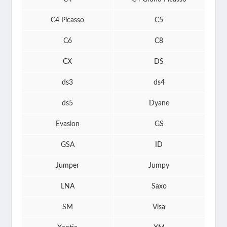
C4 Picasso
C5
C6
C8
CX
DS
ds3
ds4
ds5
Dyane
Evasion
GS
GSA
ID
Jumper
Jumpy
LNA
Saxo
SM
Visa