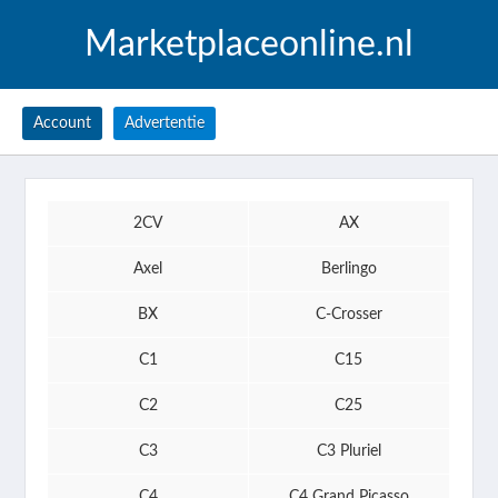
Marketplaceonline.nl
Account
Advertentie
2CV
AX
Axel
Berlingo
BX
C-Crosser
C1
C15
C2
C25
C3
C3 Pluriel
C4
C4 Grand Picasso