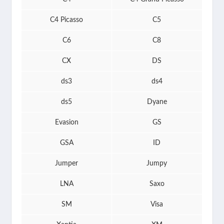
C4 Picasso
C5
C6
C8
CX
DS
ds3
ds4
ds5
Dyane
Evasion
GS
GSA
ID
Jumper
Jumpy
LNA
Saxo
SM
Visa