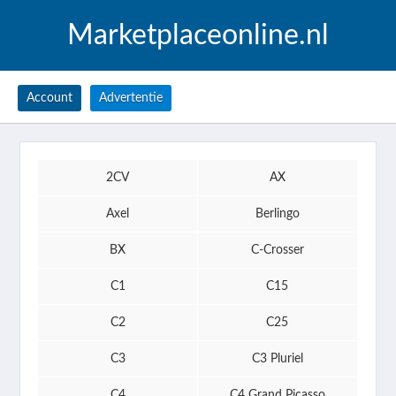
Marketplaceonline.nl
Account
Advertentie
2CV
AX
Axel
Berlingo
BX
C-Crosser
C1
C15
C2
C25
C3
C3 Pluriel
C4
C4 Grand Picasso