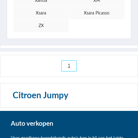
Xantia
XM
Xsara
Xsara Picasso
ZX
1
Citroen Jumpy
Auto verkopen