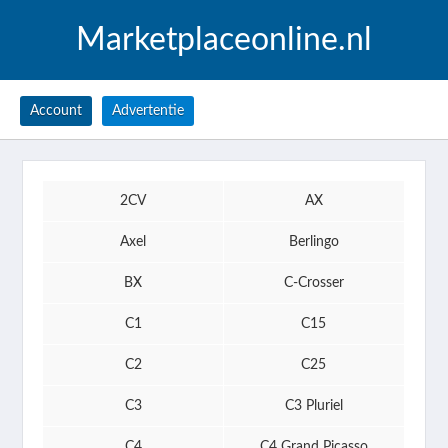
Marketplaceonline.nl
Account
Advertentie
2CV
AX
Axel
Berlingo
BX
C-Crosser
C1
C15
C2
C25
C3
C3 Pluriel
C4
C4 Grand Picasso