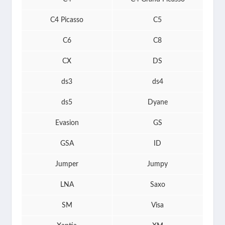
C4 Picasso
C5
C6
C8
CX
DS
ds3
ds4
ds5
Dyane
Evasion
GS
GSA
ID
Jumper
Jumpy
LNA
Saxo
SM
Visa